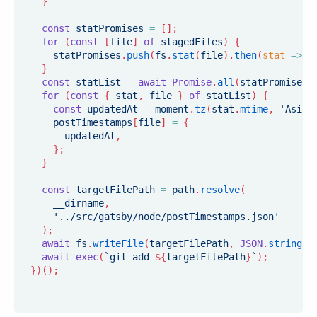
}
const
 statPromises 
=
[
]
;
for
(
const
[
file
]
of
 stagedFiles
)
{
    statPromises
.
push
(
fs
.
stat
(
file
)
.
then
(
stat
=>
(
}
const
 statList 
=
await
Promise
.
all
(
statPromises
)
for
(
const
{
 stat
,
 file 
}
of
 statList
)
{
const
 updatedAt 
=
 moment
.
tz
(
stat
.
mtime
,
'Asia/
    postTimestamps
[
file
]
=
{
      updatedAt
,
}
;
}
const
 targetFilePath 
=
 path
.
resolve
(
    __dirname
,
'../src/gatsby/node/postTimestamps.json'
)
;
await
 fs
.
writeFile
(
targetFilePath
,
JSON
.
stringif
await
exec
(
`
git add 
${
targetFilePath
}
`
)
;
}
)
(
)
;