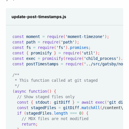
update-post-timestamps.js
const
 moment 
=
require
(
'moment-timezone'
)
;
const
 path 
=
require
(
'path'
)
;
const
 fs 
=
require
(
'fs'
)
.
promises
;
const
{
 promisify 
}
=
require
(
'util'
)
;
const
 exec 
=
promisify
(
require
(
'child_process'
)
.
ex
const
 postTimestamps 
=
require
(
'../src/gatsby/node
/**
 * This function called at git staged
 */
(
async
function
(
)
{
// Show staged files only
const
{
 stdout
:
 gitDiff 
}
=
await
exec
(
'git diff
const
 stagedFiles 
=
 gitDiff
.
matchAll
(
/content\/[
if
(
stagedFiles
.
length
===
0
)
{
// MDX files are not modified
return
;